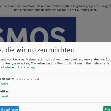
en, personalisierbare Produkte und innovative digitale Angebote prägen das Prog
und Medienunternehmenfinden Sie hier in der Kurzübersicht.
e, die wir nutzen möchten
nsatz von Cookies: Neben technisch notwendigen Cookies, verwenden wir Coo
n zu Analysezwecken, Marketing und für Komfortfunktionen.
Um mehr zu erfah
ere
Datenschutzerklärung
.
temcookies
(immer erforderlich)
Dienst
istiken
Dienst
 akzeptieren
Alle