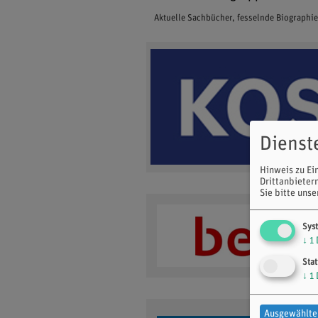
Aktuelle Sachbücher, fesselnde Biographi
Dienst
Hinweis zu Ei
Drittanbieter
Sie bitte uns
Sys
↓
1
Stat
↓
1
Ausgewählte