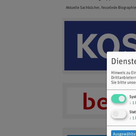
Aktuelle Sachbücher, fesselnde Biographi
Dienst
Hinweis zu Ei
Drittanbieter
Sie bitte uns
Sys
↓
1
Stat
↓
1
Ausgewählte