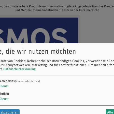
en, personalisierbare Produkte und innovative digitale Angebote prägen das Prog
und Medienunternehmenfinden Sie hier in der Kurzübersicht.
e, die wir nutzen möchten
nsatz von Cookies: Neben technisch notwendigen Cookies, verwenden wir Coo
n zu Analysezwecken, Marketing und für Komfortfunktionen.
Um mehr zu erfah
ere
Datenschutzerklärung
.
temcookies
(immer erforderlich)
Dienst
istiken
Dienst
 akzeptieren
Alle