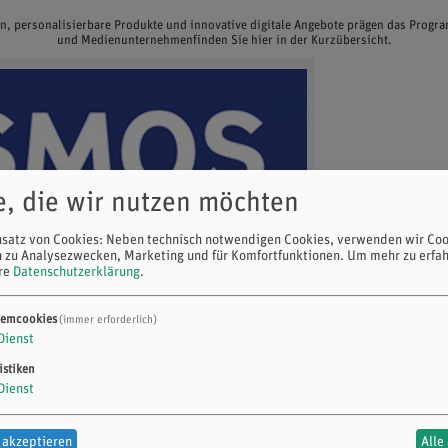
en, personalisierbare Produkte und innovative digitale Angebote prägen das Prog
und Medienunternehmenfinden Sie hier in der Kurzübersicht.
e, die wir nutzen möchten
nsatz von Cookies: Neben technisch notwendigen Cookies, verwenden wir Coo
n zu Analysezwecken, Marketing und für Komfortfunktionen.
Um mehr zu erfah
ere
Datenschutzerklärung
.
temcookies
(immer erforderlich)
Dienst
istiken
Dienst
 akzeptieren
Alle