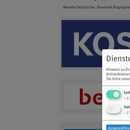
Aktuelle Sachbücher, fesselnde Biographi
Dienst
Hinweis zu Ei
Drittanbieter
Sie bitte uns
Sys
↓
1
Stat
↓
1
Ausgewählte