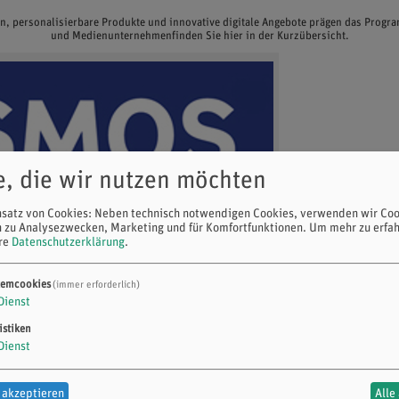
en, personalisierbare Produkte und innovative digitale Angebote prägen das Prog
und Medienunternehmenfinden Sie hier in der Kurzübersicht.
e, die wir nutzen möchten
nsatz von Cookies: Neben technisch notwendigen Cookies, verwenden wir Coo
n zu Analysezwecken, Marketing und für Komfortfunktionen.
Um mehr zu erfah
ere
Datenschutzerklärung
.
temcookies
(immer erforderlich)
Dienst
istiken
Dienst
 akzeptieren
Alle