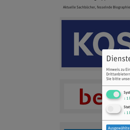
Aktuelle Sachbücher, fesselnde Biographi
Dienst
Hinweis zu Ei
Drittanbieter
Sie bitte uns
Sys
↓
1
Stat
↓
1
Ausgewählte