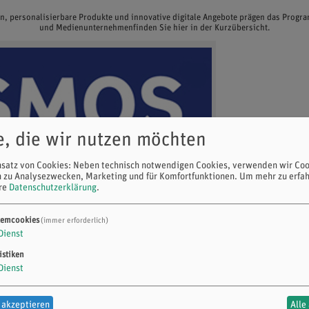
en, personalisierbare Produkte und innovative digitale Angebote prägen das Prog
und Medienunternehmenfinden Sie hier in der Kurzübersicht.
e, die wir nutzen möchten
nsatz von Cookies: Neben technisch notwendigen Cookies, verwenden wir Coo
n zu Analysezwecken, Marketing und für Komfortfunktionen.
Um mehr zu erfah
ere
Datenschutzerklärung
.
temcookies
(immer erforderlich)
Dienst
istiken
Dienst
 akzeptieren
Alle