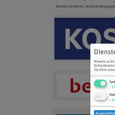
Aktuelle Sachbücher, fesselnde Biographi
Dienst
Hinweis zu Ei
Drittanbieter
Sie bitte uns
Sys
↓
1
Stat
↓
1
Ausgewählte