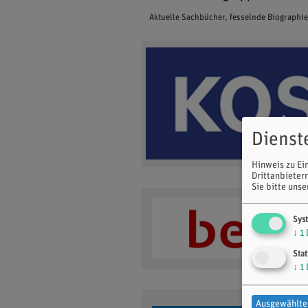
Aktuelle Sachbücher, fesselnde Biographi
Dienst
Hinweis zu Ei
Drittanbieter
Sie bitte uns
Sys
↓
1
Stat
↓
1
Ausgewählte