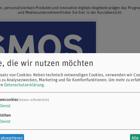
en, personalisierbare Produkte und innovative digitale Angebote prägen das Prog
und Medienunternehmenfinden Sie hier in der Kurzübersicht.
e, die wir nutzen möchten
nsatz von Cookies: Neben technisch notwendigen Cookies, verwenden wir Coo
n zu Analysezwecken, Marketing und für Komfortfunktionen.
Um mehr zu erfah
ere
Datenschutzerklärung
.
temcookies
(immer erforderlich)
Dienst
istiken
Dienst
 akzeptieren
Alle