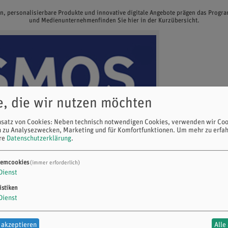
en, personalisierbare Produkte und innovative digitale Angebote prägen das Prog
und Medienunternehmenfinden Sie hier in der Kurzübersicht.
e, die wir nutzen möchten
nsatz von Cookies: Neben technisch notwendigen Cookies, verwenden wir Coo
n zu Analysezwecken, Marketing und für Komfortfunktionen.
Um mehr zu erfah
ere
Datenschutzerklärung
.
temcookies
(immer erforderlich)
Dienst
istiken
Dienst
 akzeptieren
Alle