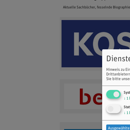
Aktuelle Sachbücher, fesselnde Biographi
Dienst
Hinweis zu Ei
Drittanbieter
Sie bitte uns
Sys
↓
1
Stat
↓
1
Ausgewählte