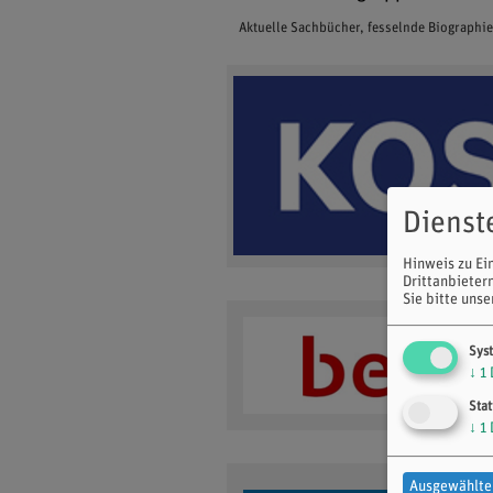
Aktuelle Sachbücher, fesselnde Biographi
Dienst
Hinweis zu Ei
Drittanbieter
Sie bitte uns
Sys
↓
1
Stat
↓
1
Ausgewählte