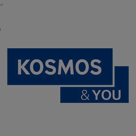
est
u