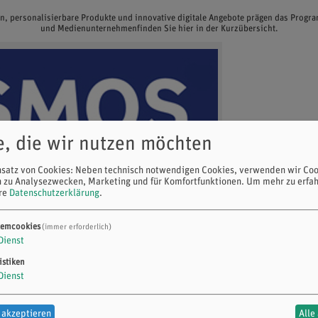
en, personalisierbare Produkte und innovative digitale Angebote prägen das Prog
und Medienunternehmenfinden Sie hier in der Kurzübersicht.
e, die wir nutzen möchten
nsatz von Cookies: Neben technisch notwendigen Cookies, verwenden wir Coo
n zu Analysezwecken, Marketing und für Komfortfunktionen.
Um mehr zu erfah
ere
Datenschutzerklärung
.
temcookies
(immer erforderlich)
Dienst
istiken
Dienst
 akzeptieren
Alle