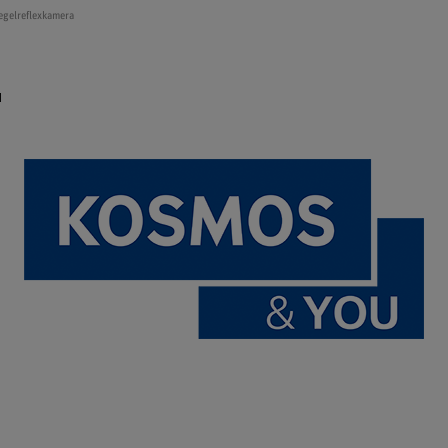
egelreflexkamera
u