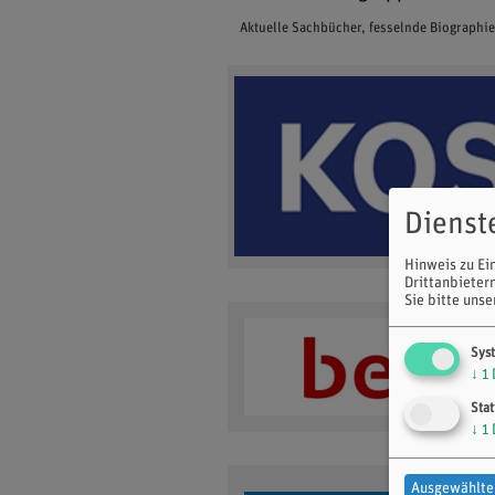
Aktuelle Sachbücher, fesselnde Biographi
Dienst
Hinweis zu Ei
Drittanbieter
Sie bitte uns
Sys
↓
1
Stat
↓
1
Ausgewählte