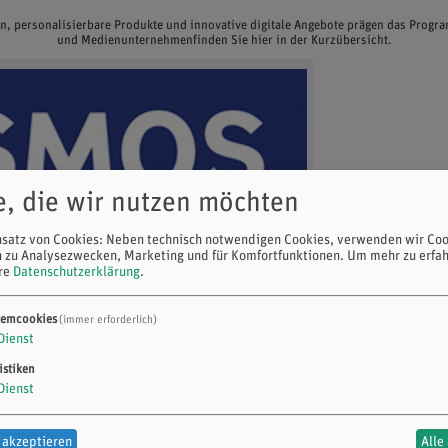
en, personalisierbare Produkte und innovative digitale Angebote prägen das Prog
und Medienunternehmenfinden Sie hier in der Kurzübersicht.
e, die wir nutzen möchten
nsatz von Cookies: Neben technisch notwendigen Cookies, verwenden wir Coo
n zu Analysezwecken, Marketing und für Komfortfunktionen.
Um mehr zu erfah
ere
Datenschutzerklärung
.
temcookies
(immer erforderlich)
Dienst
istiken
Dienst
 akzeptieren
Alle