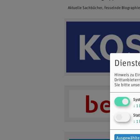
Aktuelle Sachbücher, fesselnde Biographi
Dienst
Hinweis zu Ei
Drittanbieter
Sie bitte uns
Sys
↓
1
Stat
↓
1
Ausgewählte