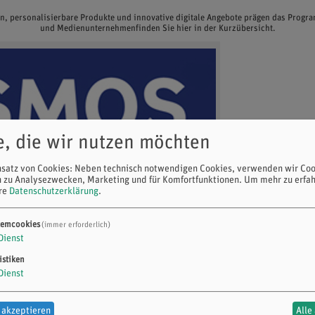
en, personalisierbare Produkte und innovative digitale Angebote prägen das Prog
und Medienunternehmenfinden Sie hier in der Kurzübersicht.
e, die wir nutzen möchten
nsatz von Cookies: Neben technisch notwendigen Cookies, verwenden wir Coo
n zu Analysezwecken, Marketing und für Komfortfunktionen.
Um mehr zu erfah
ere
Datenschutzerklärung
.
temcookies
(immer erforderlich)
Dienst
istiken
Dienst
 akzeptieren
Alle