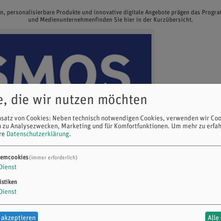
en, personalisierbare Produkte und innovative digitale Angebote prägen das Prog
und Medienunternehmenfinden Sie hier in der Kurzübersicht.
e, die wir nutzen möchten
nsatz von Cookies: Neben technisch notwendigen Cookies, verwenden wir Coo
n zu Analysezwecken, Marketing und für Komfortfunktionen.
Um mehr zu erfah
ere
Datenschutzerklärung
.
temcookies
(immer erforderlich)
Dienst
istiken
Dienst
 akzeptieren
Alle