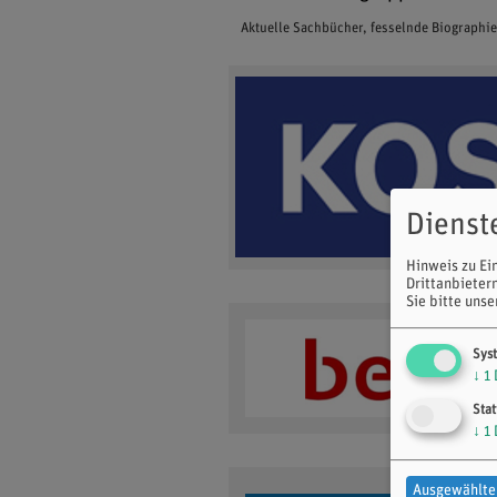
Aktuelle Sachbücher, fesselnde Biographi
Dienst
Hinweis zu Ei
Drittanbieter
Sie bitte uns
Sys
↓
1
Stat
↓
1
Ausgewählte