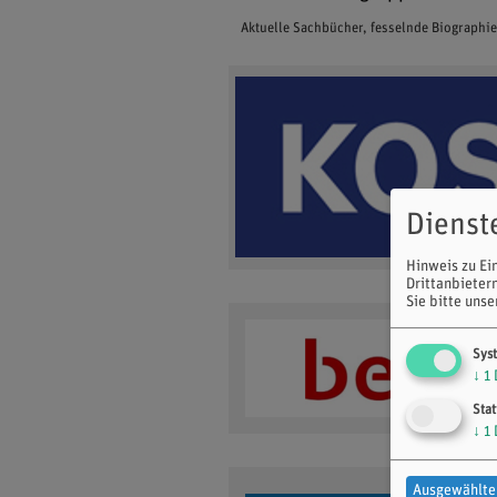
Aktuelle Sachbücher, fesselnde Biographi
Dienst
Hinweis zu Ei
Drittanbieter
Sie bitte uns
Sys
↓
1
Stat
↓
1
Ausgewählte