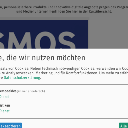
en, personalisierbare Produkte und innovative digitale Angebote prägen das Prog
und Medienunternehmenfinden Sie hier in der Kurzübersicht.
e, die wir nutzen möchten
nsatz von Cookies: Neben technisch notwendigen Cookies, verwenden wir Coo
n zu Analysezwecken, Marketing und für Komfortfunktionen.
Um mehr zu erfah
ere
Datenschutzerklärung
.
temcookies
(immer erforderlich)
Dienst
istiken
Dienst
 akzeptieren
Alle