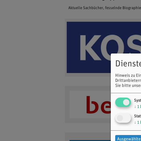
Aktuelle Sachbücher, fesselnde Biographi
Dienst
Hinweis zu Ei
Drittanbieter
Sie bitte uns
Sys
↓
1
Stat
↓
1
Ausgewählte