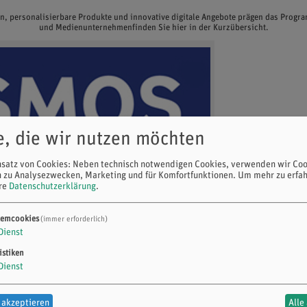
en, personalisierbare Produkte und innovative digitale Angebote prägen das Prog
und Medienunternehmenfinden Sie hier in der Kurzübersicht.
e, die wir nutzen möchten
nsatz von Cookies: Neben technisch notwendigen Cookies, verwenden wir Coo
n zu Analysezwecken, Marketing und für Komfortfunktionen.
Um mehr zu erfah
ere
Datenschutzerklärung
.
temcookies
(immer erforderlich)
Dienst
istiken
Dienst
 akzeptieren
Alle