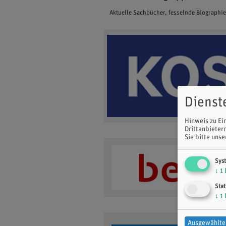
Aktuelle Sachbücher, fesselnde Biographi
Dienst
Hinweis zu Ei
Drittanbieter
Sie bitte uns
Sys
↓
1
Stat
↓
1
Ausgewählte