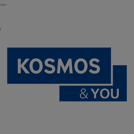
Raben
u