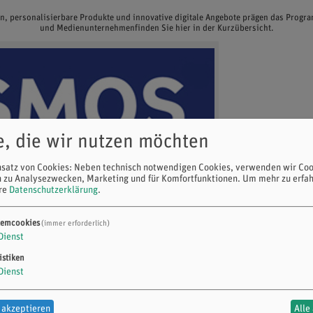
en, personalisierbare Produkte und innovative digitale Angebote prägen das Prog
und Medienunternehmenfinden Sie hier in der Kurzübersicht.
e, die wir nutzen möchten
nsatz von Cookies: Neben technisch notwendigen Cookies, verwenden wir Coo
n zu Analysezwecken, Marketing und für Komfortfunktionen.
Um mehr zu erfah
ere
Datenschutzerklärung
.
temcookies
(immer erforderlich)
Dienst
istiken
Dienst
 akzeptieren
Alle