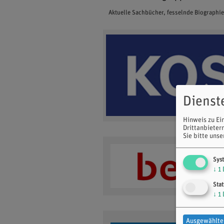
Aktuelle Sachbücher, fesselnde Biographi
Dienst
Hinweis zu Ei
Drittanbieter
Sie bitte uns
Sys
↓
1
Stat
↓
1
Ausgewählte