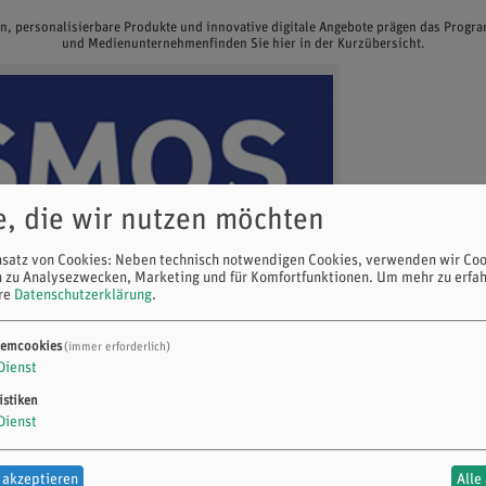
en, personalisierbare Produkte und innovative digitale Angebote prägen das Prog
und Medienunternehmenfinden Sie hier in der Kurzübersicht.
e, die wir nutzen möchten
nsatz von Cookies: Neben technisch notwendigen Cookies, verwenden wir Coo
n zu Analysezwecken, Marketing und für Komfortfunktionen.
Um mehr zu erfah
ere
Datenschutzerklärung
.
temcookies
(immer erforderlich)
Dienst
istiken
Dienst
 akzeptieren
Alle