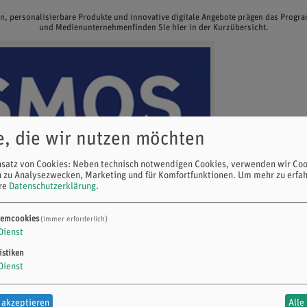
en, personalisierbare Produkte und innovative digitale Angebote prägen das Prog
und Medienunternehmenfinden Sie hier in der Kurzübersicht.
e, die wir nutzen möchten
nsatz von Cookies: Neben technisch notwendigen Cookies, verwenden wir Coo
n zu Analysezwecken, Marketing und für Komfortfunktionen.
Um mehr zu erfah
ere
Datenschutzerklärung
.
temcookies
(immer erforderlich)
Dienst
istiken
Dienst
 akzeptieren
Alle