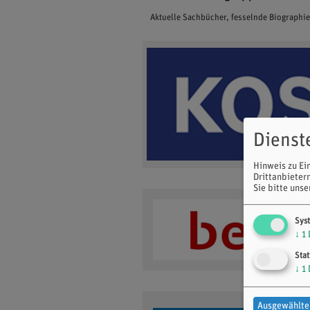
Aktuelle Sachbücher, fesselnde Biographi
Dienst
Hinweis zu Ei
Drittanbieter
Sie bitte uns
Sys
↓
1
Stat
↓
1
Ausgewählte