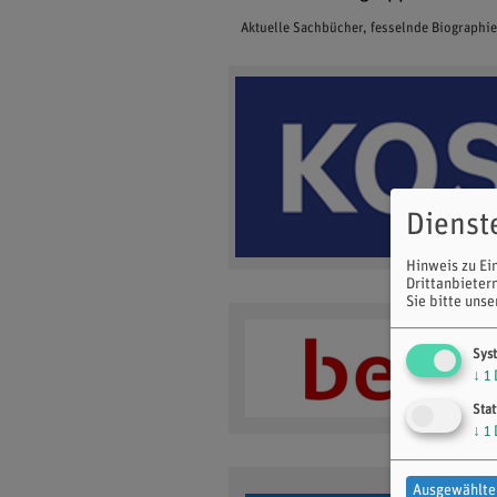
Aktuelle Sachbücher, fesselnde Biographi
Dienst
Hinweis zu Ei
Drittanbieter
Sie bitte uns
Sys
↓
1
Stat
↓
1
Ausgewählte