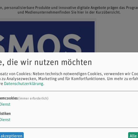
en, personalisierbare Produkte und innovative digitale Angebote prägen das Prog
und Medienunternehmenfinden Sie hier in der Kurzübersicht.
e, die wir nutzen möchten
nsatz von Cookies: Neben technisch notwendigen Cookies, verwenden wir Coo
n zu Analysezwecken, Marketing und für Komfortfunktionen.
Um mehr zu erfah
ere
Datenschutzerklärung
.
temcookies
(immer erforderlich)
Dienst
istiken
Dienst
 akzeptieren
Alle