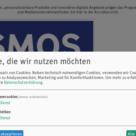
en, personalisierbare Produkte und innovative digitale Angebote prägen das Prog
und Medienunternehmenfinden Sie hier in der Kurzübersicht.
e, die wir nutzen möchten
nsatz von Cookies: Neben technisch notwendigen Cookies, verwenden wir Coo
n zu Analysezwecken, Marketing und für Komfortfunktionen.
Um mehr zu erfah
ere
Datenschutzerklärung
.
temcookies
(immer erforderlich)
Dienst
istiken
Dienst
 akzeptieren
Alle