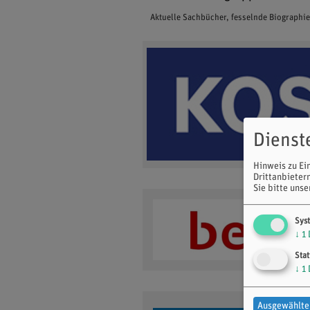
Aktuelle Sachbücher, fesselnde Biographi
Dienst
Hinweis zu Ei
Drittanbieter
Sie bitte uns
Sys
↓
1
Stat
↓
1
Ausgewählte